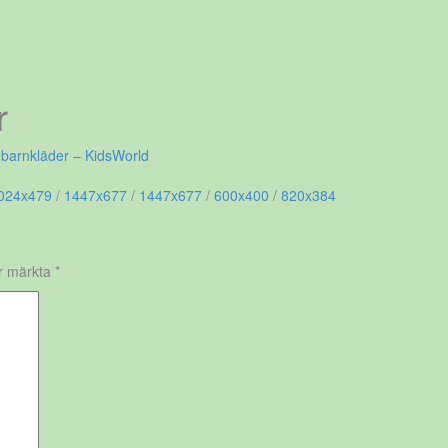
r
barnkläder – KidsWorld
024x479
/
1447x677
/
1447x677
/
600x400
/
820x384
är märkta
*