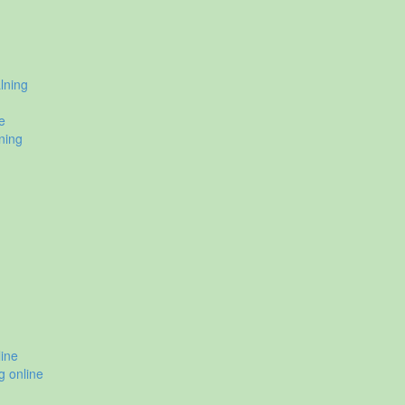
lning
e
ning
ine
g online