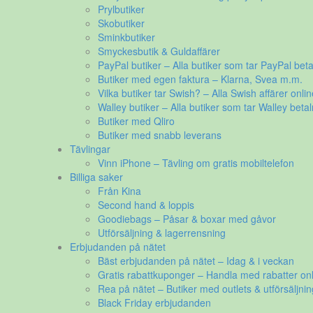
Prylbutiker
Skobutiker
Sminkbutiker
Smyckesbutik & Guldaffärer
PayPal butiker – Alla butiker som tar PayPal beta
Butiker med egen faktura – Klarna, Svea m.m.
Vilka butiker tar Swish? – Alla Swish affärer onlin
Walley butiker – Alla butiker som tar Walley betal
Butiker med Qliro
Butiker med snabb leverans
Tävlingar
Vinn iPhone – Tävling om gratis mobiltelefon
Billiga saker
Från Kina
Second hand & loppis
Goodiebags – Påsar & boxar med gåvor
Utförsäljning & lagerrensning
Erbjudanden på nätet
Bäst erbjudanden på nätet – Idag & i veckan
Gratis rabattkuponger – Handla med rabatter onl
Rea på nätet – Butiker med outlets & utförsäljnin
Black Friday erbjudanden