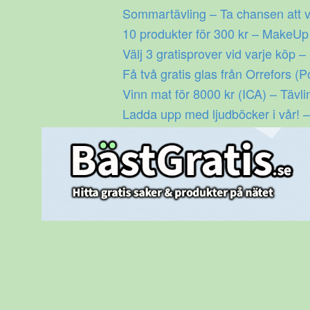
Gå
Sommartävling – Ta chansen att v
till
10 produkter för 300 kr – MakeU
innehåll
Välj 3 gratisprover vid varje köp –
Få två gratis glas från Orrefors (P
Vinn mat för 8000 kr (ICA) – Tävli
Ladda upp med ljudböcker i vår! –