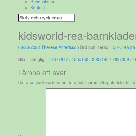
Recensioner
Kontakt
Sök
efter:
kidsworld-rea-barnklade
08/23/2022
Therese Alfredsson
Bild publicerad i:
50% rea på 
Bild tillgänglig i:
1447x677
/
150x150
/
300x140
/
768x359
/
1
Lämna ett svar
Din e-postadress kommer inte publiceras.
Obligatoriska fält 