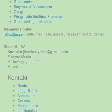
Gratis smink
Smycken & Accessoarer
Övrigt
För gravida föräldrar & bebisar
Gratis tävlingar på nätet
Månadens butik
:
SötaDjur.se
- Butik med nalle, gosedjur & saker med djurtema!
Slotoszilla SV
Kontakt: jimmie.nyman@gmail.com
Elitmyra Media
Möllevångsgatan 20
Malmö
Kontakt
Guide
Lägg till länk
Annonsera
Om oss
Kontakta oss
Länkkatalog