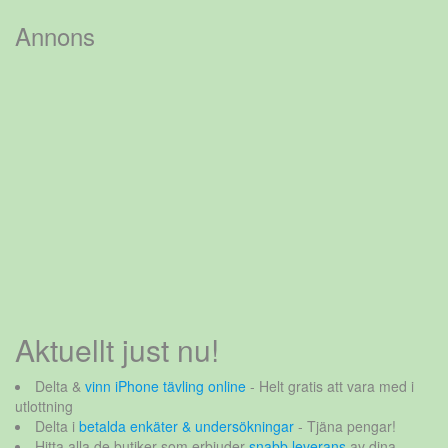
efter:
Annons
Aktuellt just nu!
Delta &
vinn iPhone tävling online
- Helt gratis att vara med i
utlottning
Delta i
betalda enkäter & undersökningar
- Tjäna pengar!
Hitta alla de butiker som erbjuder
snabb leverans
av dina