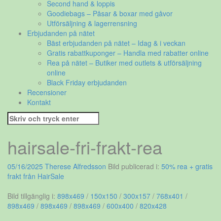
Second hand & loppis
Goodiebags – Påsar & boxar med gåvor
Utförsäljning & lagerrensning
Erbjudanden på nätet
Bäst erbjudanden på nätet – Idag & i veckan
Gratis rabattkuponger – Handla med rabatter online
Rea på nätet – Butiker med outlets & utförsäljning
online
Black Friday erbjudanden
Recensioner
Kontakt
Sök
efter:
hairsale-fri-frakt-rea
05/16/2025
Therese Alfredsson
Bild publicerad i:
50% rea + gratis
frakt från HairSale
Bild tillgänglig i:
898x469
/
150x150
/
300x157
/
768x401
/
898x469
/
898x469
/
898x469
/
600x400
/
820x428