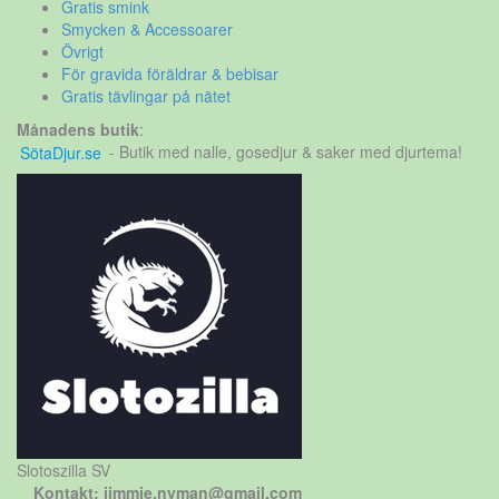
Gratis smink
Smycken & Accessoarer
Övrigt
För gravida föräldrar & bebisar
Gratis tävlingar på nätet
Månadens butik
:
SötaDjur.se
- Butik med nalle, gosedjur & saker med djurtema!
Slotoszilla SV
Kontakt: jimmie.nyman@gmail.com