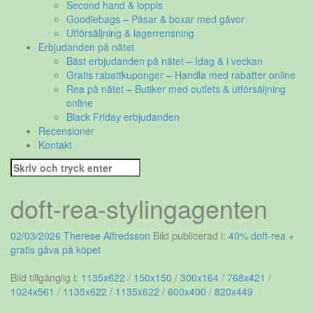
Second hand & loppis
Goodiebags – Påsar & boxar med gåvor
Utförsäljning & lagerrensning
Erbjudanden på nätet
Bäst erbjudanden på nätet – Idag & i veckan
Gratis rabattkuponger – Handla med rabatter online
Rea på nätet – Butiker med outlets & utförsäljning
online
Black Friday erbjudanden
Recensioner
Kontakt
Sök
efter:
doft-rea-stylingagenten
02/03/2026
Therese Alfredsson
Bild publicerad i:
40% doft-rea +
gratis gåva på köpet
Bild tillgänglig i:
1135x622
/
150x150
/
300x164
/
768x421
/
1024x561
/
1135x622
/
1135x622
/
600x400
/
820x449