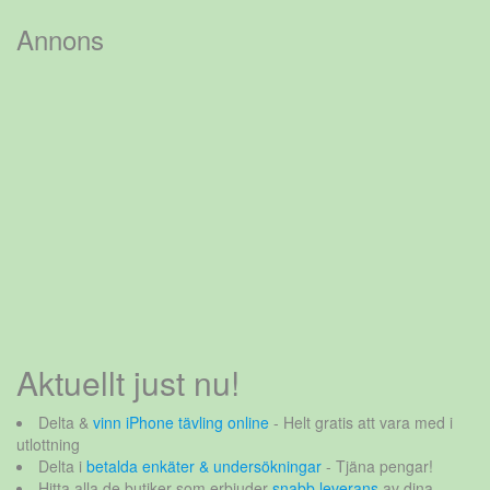
efter:
Annons
Aktuellt just nu!
Delta &
vinn iPhone tävling online
- Helt gratis att vara med i
utlottning
Delta i
betalda enkäter & undersökningar
- Tjäna pengar!
Hitta alla de butiker som erbjuder
snabb leverans
av dina