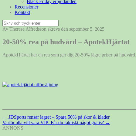
Black Friday erbjudanden
Recensioner
Kontakt
Sök
efter:
Av Therese Alfredsson skrevs den september 5, 2025
20-50% rea på hudvård – ApotekHjärtat
ApotekHjärtat har en rea som ger dig 20-50% lägre priser på hudvård. 
Inläggsnavigering
←
JDSports rensar lagret – Spara 50% på skor & kläder
Varför alla vill vara VIP: Får du faktiskt något gratis?
→
ANNONS: