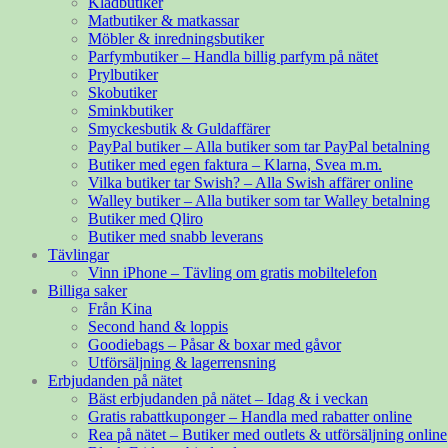
Klädbutiker
Matbutiker & matkassar
Möbler & inredningsbutiker
Parfymbutiker – Handla billig parfym på nätet
Prylbutiker
Skobutiker
Sminkbutiker
Smyckesbutik & Guldaffärer
PayPal butiker – Alla butiker som tar PayPal betalning
Butiker med egen faktura – Klarna, Svea m.m.
Vilka butiker tar Swish? – Alla Swish affärer online
Walley butiker – Alla butiker som tar Walley betalning
Butiker med Qliro
Butiker med snabb leverans
Tävlingar
Vinn iPhone – Tävling om gratis mobiltelefon
Billiga saker
Från Kina
Second hand & loppis
Goodiebags – Påsar & boxar med gåvor
Utförsäljning & lagerrensning
Erbjudanden på nätet
Bäst erbjudanden på nätet – Idag & i veckan
Gratis rabattkuponger – Handla med rabatter online
Rea på nätet – Butiker med outlets & utförsäljning online