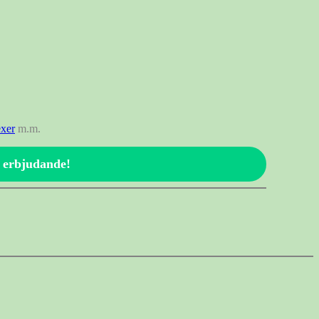
exer
m.m.
l erbjudande!