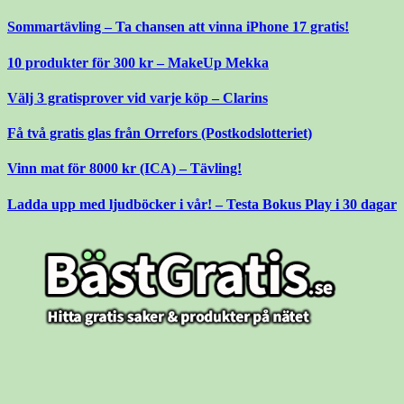
Gå
Sommartävling – Ta chansen att vinna iPhone 17 gratis!
till
innehåll
10 produkter för 300 kr – MakeUp Mekka
Välj 3 gratisprover vid varje köp – Clarins
Få två gratis glas från Orrefors (Postkodslotteriet)
Vinn mat för 8000 kr (ICA) – Tävling!
Ladda upp med ljudböcker i vår! – Testa Bokus Play i 30 dagar