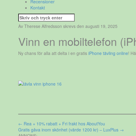
Recensioner
Kontakt
Sök
efter:
Av Therese Alfredsson skrevs den augusti 19, 2025
Vinn en mobiltelefon (
Ny chans för alla att delta i en gratis
iPhone tävling online
! Hä
Inläggsnavigering
←
Rea + 10% rabatt + Fri frakt hos AboutYou
Gratis gåva inom skönhet (värde 1200 kr) – LuxPlus
→
ANNONS: