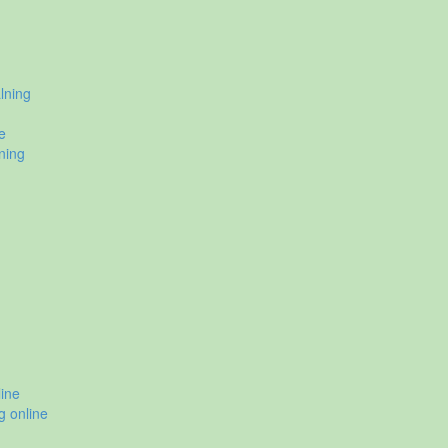
lning
e
ning
ine
g online