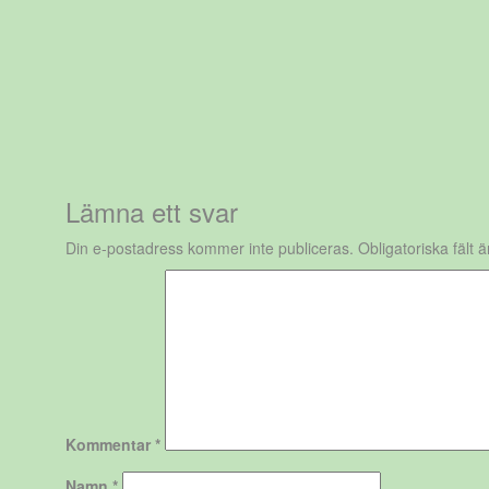
Lämna ett svar
Din e-postadress kommer inte publiceras.
Obligatoriska fält 
Kommentar
*
Namn
*