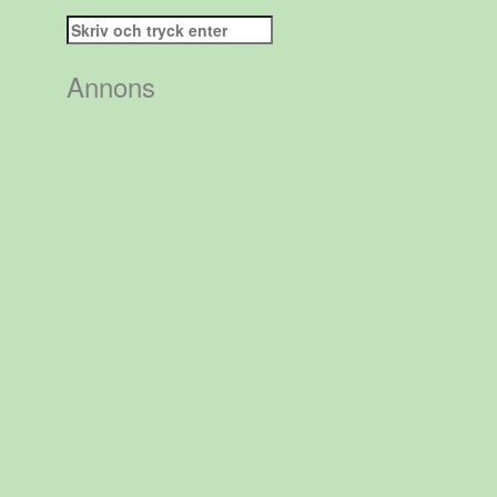
Sök
efter:
Annons