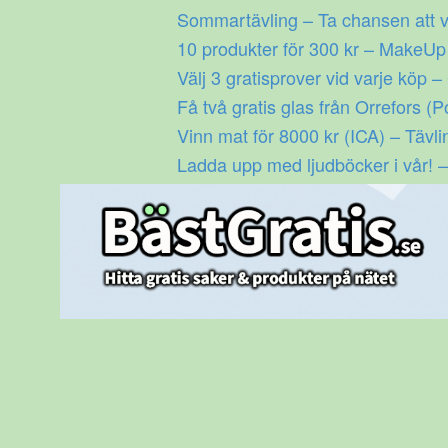
Gå
Sommartävling – Ta chansen att v
till
10 produkter för 300 kr – MakeU
innehåll
Välj 3 gratisprover vid varje köp –
Få två gratis glas från Orrefors (P
Vinn mat för 8000 kr (ICA) – Tävli
Ladda upp med ljudböcker i vår! –