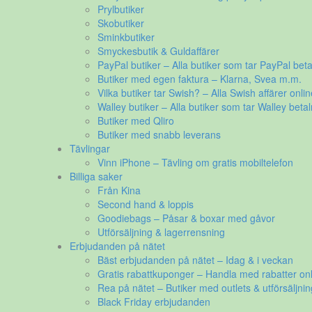
Prylbutiker
Skobutiker
Sminkbutiker
Smyckesbutik & Guldaffärer
PayPal butiker – Alla butiker som tar PayPal beta
Butiker med egen faktura – Klarna, Svea m.m.
Vilka butiker tar Swish? – Alla Swish affärer onlin
Walley butiker – Alla butiker som tar Walley betal
Butiker med Qliro
Butiker med snabb leverans
Tävlingar
Vinn iPhone – Tävling om gratis mobiltelefon
Billiga saker
Från Kina
Second hand & loppis
Goodiebags – Påsar & boxar med gåvor
Utförsäljning & lagerrensning
Erbjudanden på nätet
Bäst erbjudanden på nätet – Idag & i veckan
Gratis rabattkuponger – Handla med rabatter onl
Rea på nätet – Butiker med outlets & utförsäljnin
Black Friday erbjudanden