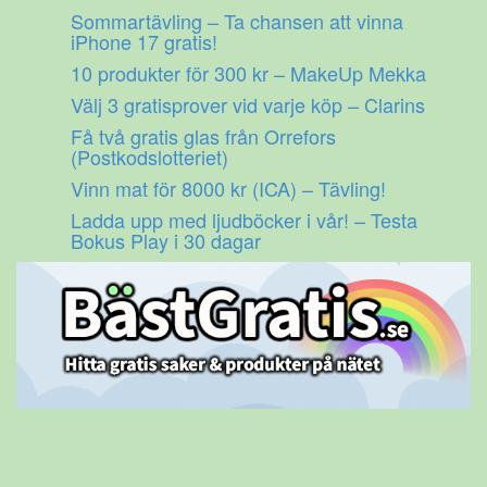
Gå
Sommartävling – Ta chansen att vinna
till
iPhone 17 gratis!
innehåll
10 produkter för 300 kr – MakeUp Mekka
Välj 3 gratisprover vid varje köp – Clarins
Få två gratis glas från Orrefors
(Postkodslotteriet)
Vinn mat för 8000 kr (ICA) – Tävling!
Ladda upp med ljudböcker i vår! – Testa
Bokus Play i 30 dagar