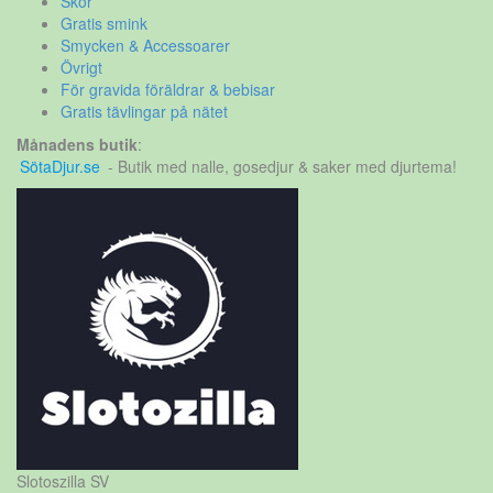
Skor
Gratis smink
Smycken & Accessoarer
Övrigt
För gravida föräldrar & bebisar
Gratis tävlingar på nätet
Månadens butik
:
SötaDjur.se
- Butik med nalle, gosedjur & saker med djurtema!
Slotoszilla SV