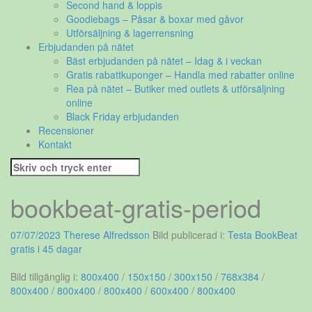
Second hand & loppis
Goodiebags – Påsar & boxar med gåvor
Utförsäljning & lagerrensning
Erbjudanden på nätet
Bäst erbjudanden på nätet – Idag & i veckan
Gratis rabattkuponger – Handla med rabatter online
Rea på nätet – Butiker med outlets & utförsäljning
online
Black Friday erbjudanden
Recensioner
Kontakt
Sök
efter:
bookbeat-gratis-period
07/07/2023
Therese Alfredsson
Bild publicerad i:
Testa BookBeat
gratis i 45 dagar
Bild tillgänglig i:
800x400
/
150x150
/
300x150
/
768x384
/
800x400
/
800x400
/
800x400
/
600x400
/
800x400