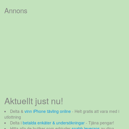
efter:
Annons
Aktuellt just nu!
Delta &
vinn iPhone tävling online
- Helt gratis att vara med i
utlottning
Delta i
betalda enkäter & undersökningar
- Tjäna pengar!
Hitta alla de butiker som erbjuder
snabb leverans
av dina