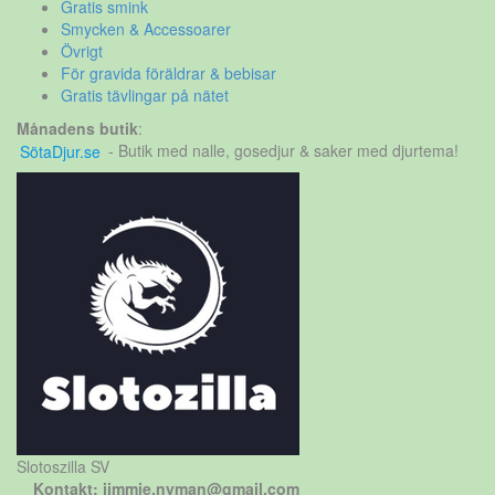
Gratis smink
Smycken & Accessoarer
Övrigt
För gravida föräldrar & bebisar
Gratis tävlingar på nätet
Månadens butik
:
SötaDjur.se
- Butik med nalle, gosedjur & saker med djurtema!
Slotoszilla SV
Kontakt: jimmie.nyman@gmail.com