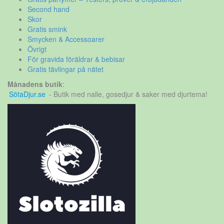
Second hand
Skor
Gratis smink
Smycken & Accessoarer
Övrigt
För gravida föräldrar & bebisar
Gratis tävlingar på nätet
Månadens butik
:
SötaDjur.se
- Butik med nalle, gosedjur & saker med djurtema!