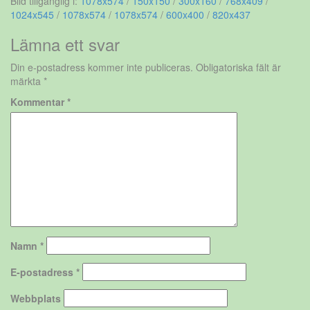
Bild tillgänglig i:
1078x574
/
150x150
/
300x160
/
768x409
/
1024x545
/
1078x574
/
1078x574
/
600x400
/
820x437
Lämna ett svar
Din e-postadress kommer inte publiceras.
Obligatoriska fält är
märkta
*
Kommentar
*
Namn
*
E-postadress
*
Webbplats