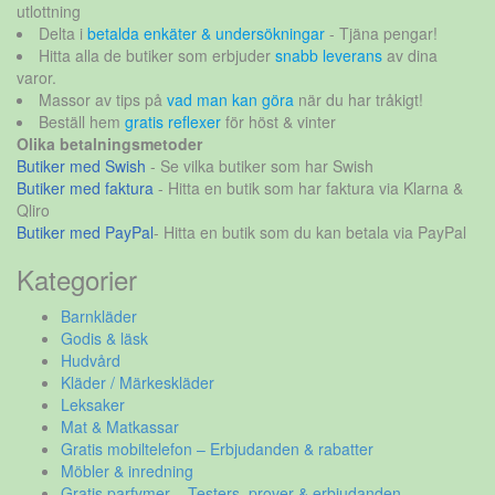
utlottning
Delta i
betalda enkäter & undersökningar
- Tjäna pengar!
Hitta alla de butiker som erbjuder
snabb leverans
av dina
varor.
Massor av tips på
vad man kan göra
när du har tråkigt!
Beställ hem
gratis reflexer
för höst & vinter
Olika betalningsmetoder
Butiker med Swish
- Se vilka butiker som har Swish
Butiker med faktura
- Hitta en butik som har faktura via Klarna &
Qliro
Butiker med PayPal
- Hitta en butik som du kan betala via PayPal
Kategorier
Barnkläder
Godis & läsk
Hudvård
Kläder / Märkeskläder
Leksaker
Mat & Matkassar
Gratis mobiltelefon – Erbjudanden & rabatter
Möbler & inredning
Gratis parfymer – Testers, prover & erbjudanden