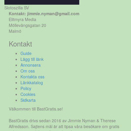
Slotoszilla SV
Kontakt: jimmie.nyman@gmail.com
Elitmyra Media
Möllevångsgatan 20
Malmö
Kontakt
Guide
Lägg till länk
Annonsera
Om oss
Kontakta oss
Länkkatalog
Policy
Cookies
Sidkarta
Välkommen till BastGratis.se!
BastGratis drivs sedan 2016 av Jimmie Nyman & Therese
Alfredsson. Sajtens mål är att tipsa våra besökare om gratis