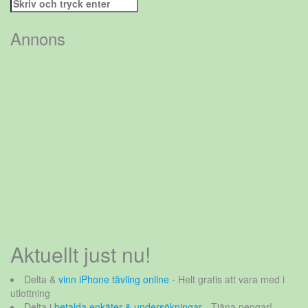
Sök
efter:
Annons
Aktuellt just nu!
Delta &
vinn iPhone tävling online
- Helt gratis att vara med i
utlottning
Delta i
betalda enkäter & undersökningar
- Tjäna pengar!