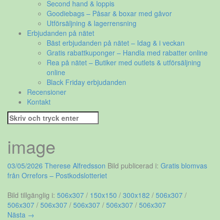
Second hand & loppis
Goodiebags – Påsar & boxar med gåvor
Utförsäljning & lagerrensning
Erbjudanden på nätet
Bäst erbjudanden på nätet – Idag & i veckan
Gratis rabattkuponger – Handla med rabatter online
Rea på nätet – Butiker med outlets & utförsäljning
online
Black Friday erbjudanden
Recensioner
Kontakt
Sök
efter:
image
03/05/2026
Therese Alfredsson
Bild publicerad i:
Gratis blomvas
från Orrefors – Postkodslotteriet
Bild tillgänglig i:
506x307
/
150x150
/
300x182
/
506x307
/
506x307
/
506x307
/
506x307
/
506x307
/
506x307
Nästa →