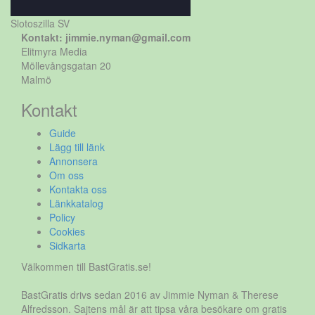
Slotoszilla SV
Kontakt: jimmie.nyman@gmail.com
Elitmyra Media
Möllevångsgatan 20
Malmö
Kontakt
Guide
Lägg till länk
Annonsera
Om oss
Kontakta oss
Länkkatalog
Policy
Cookies
Sidkarta
Välkommen till BastGratis.se!
BastGratis drivs sedan 2016 av Jimmie Nyman & Therese
Alfredsson. Sajtens mål är att tipsa våra besökare om gratis