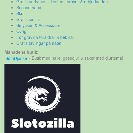
Gratis parfymer – Testers, prover & erbjudanden
Second hand
Skor
Gratis smink
Smycken & Accessoarer
Övrigt
För gravida föräldrar & bebisar
Gratis tävlingar på nätet
Månadens butik
:
SötaDjur.se
- Butik med nalle, gosedjur & saker med djurtema!