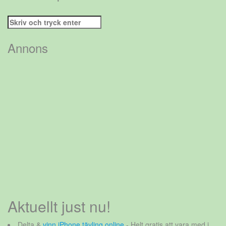
Sök
efter:
Annons
Aktuellt just nu!
Delta &
vinn iPhone tävling online
- Helt gratis att vara med i