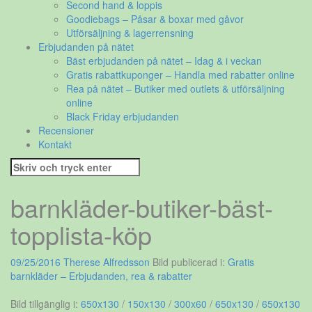
Second hand & loppis
Goodiebags – Påsar & boxar med gåvor
Utförsäljning & lagerrensning
Erbjudanden på nätet
Bäst erbjudanden på nätet – Idag & i veckan
Gratis rabattkuponger – Handla med rabatter online
Rea på nätet – Butiker med outlets & utförsäljning
online
Black Friday erbjudanden
Recensioner
Kontakt
Sök
efter:
barnkläder-butiker-bäst-
topplista-köp
09/25/2016
Therese Alfredsson
Bild publicerad i:
Gratis
barnkläder – Erbjudanden, rea & rabatter
Bild tillgänglig i:
650x130
/
150x130
/
300x60
/
650x130
/
650x130