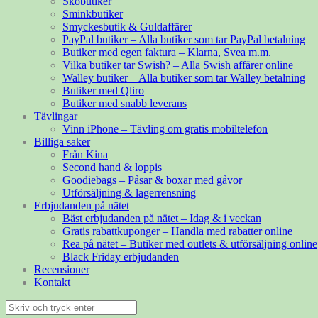
Skobutiker
Sminkbutiker
Smyckesbutik & Guldaffärer
PayPal butiker – Alla butiker som tar PayPal betalning
Butiker med egen faktura – Klarna, Svea m.m.
Vilka butiker tar Swish? – Alla Swish affärer online
Walley butiker – Alla butiker som tar Walley betalning
Butiker med Qliro
Butiker med snabb leverans
Tävlingar
Vinn iPhone – Tävling om gratis mobiltelefon
Billiga saker
Från Kina
Second hand & loppis
Goodiebags – Påsar & boxar med gåvor
Utförsäljning & lagerrensning
Erbjudanden på nätet
Bäst erbjudanden på nätet – Idag & i veckan
Gratis rabattkuponger – Handla med rabatter online
Rea på nätet – Butiker med outlets & utförsäljning online
Black Friday erbjudanden
Recensioner
Kontakt
Sök