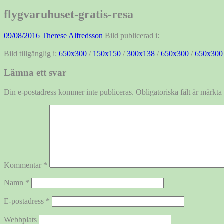
efter:
flygvaruhuset-gratis-resa
09/08/2016
Therese Alfredsson
Bild publicerad i:
Bild tillgänglig i:
650x300
/
150x150
/
300x138
/
650x300
/
650x300
Lämna ett svar
Din e-postadress kommer inte publiceras.
Obligatoriska fält är märkta
Kommentar
*
Namn
*
E-postadress
*
Webbplats