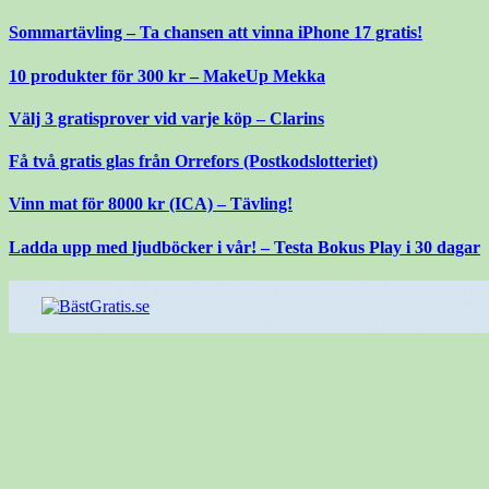
Gå
Sommartävling – Ta chansen att vinna iPhone 17 gratis!
till
innehåll
10 produkter för 300 kr – MakeUp Mekka
Välj 3 gratisprover vid varje köp – Clarins
Få två gratis glas från Orrefors (Postkodslotteriet)
Vinn mat för 8000 kr (ICA) – Tävling!
Ladda upp med ljudböcker i vår! – Testa Bokus Play i 30 dagar