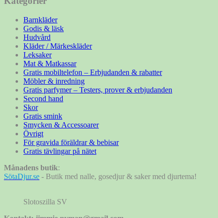
Kategorier
Barnkläder
Godis & läsk
Hudvård
Kläder / Märkeskläder
Leksaker
Mat & Matkassar
Gratis mobiltelefon – Erbjudanden & rabatter
Möbler & inredning
Gratis parfymer – Testers, prover & erbjudanden
Second hand
Skor
Gratis smink
Smycken & Accessoarer
Övrigt
För gravida föräldrar & bebisar
Gratis tävlingar på nätet
Månadens butik
:
SötaDjur.se
- Butik med nalle, gosedjur & saker med djurtema!
Slotoszilla SV