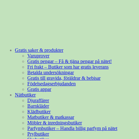
Gratis saker & produkter
Varuprover
Gratis pengar – Få & tjäna pengar på nätet!
Fri frakt – Butiker som har gratis leverans
Betalda undersökningar
Gratis till gravida, föräldrar & bebisar
Födelsedagserbjudanden
Gratis appar
Nätbutiker
Djuraffärer
Barnkläder
Klädbutiker
Matbutiker & matkassar
Möbler & inredningsbutiker
Parfymbutiker – Handla billig parfym på nätet
Prylbutiker