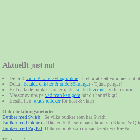
Aktuellt just nu!
Delta &
vinn iPhone tävling online
- Helt gratis att vara med i utlo
Delta i
betalda enkäter & undersökningar
- Tjäna pengar!
Hitta alla de butiker som erbjuder
snabb leverans
av dina varor.
Massor av tips på
vad man kan göra
när du har tråkigt!
Beställ hem
gratis reflexer
för höst & vinter
Olika betalningsmetoder
Butiker med Swish
- Se vilka butiker som har Swish
Butiker med faktura
- Hitta en butik som har faktura via Klarna & Qli
Butiker med PayPal
- Hitta en butik som du kan betala via PayPal